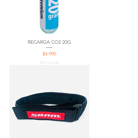
RECARGA CO2 20G
Precio
$4.990
IVA incluido