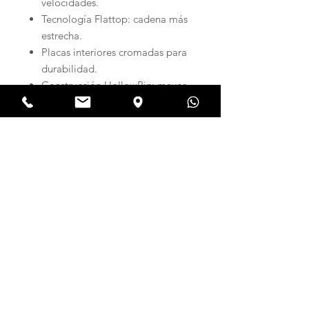
velocidades.
Tecnología Flattop: cadena más
estrecha.
Placas interiores cromadas para
durabilidad.
Construcción HollowPin: mayor
resistencia y eficacia.
Placas exteriores superligeras
con diseño recortado.
San Francisco de Asís 150
Hola Bike Protekt
Of 308, Vitacura
Tel,
+569 6337 4659
Santiago, Chile
info@protekt.cl