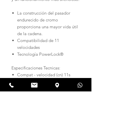
La construcción del pasador
endurecido de cromo
proporciona una mayor vida útil
de la cadena.
Compatibilidad de 11
velocidades
Tecnología PowerLock®
Especificaciones Tecnicas:
Compat - velocidad (cn) 11s
Longitud de cadena (enlaces)
102 enlaces, 104 enlaces, 106
enlaces, 108 enlaces, 110
enlaces, 112 enlaces, 114
enlaces, 116 enlaces, 118
enlaces, 120 enlaces
Color - enlace externo plata