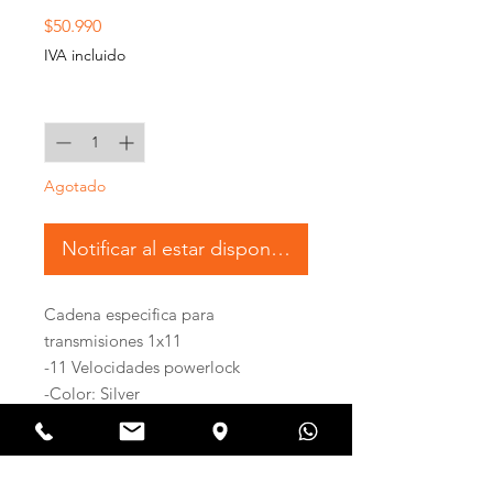
Precio
$50.990
IVA incluido
Cantidad
*
Agotado
Notificar al estar disponible
Cadena especifica para
transmisiones 1x11
-11 Velocidades powerlock
-Color: Silver
-Peso: 252g.
-Links: 118